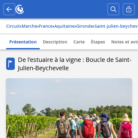
Circuit
›
Marche
›
france
›
aquitaine
›
gironde
›
saint-julien-beychev
Présentation
Description
Carte
Étapes
Notes et avi
De l'estuaire à la vigne : Boucle de Saint-
Julien-Beychevelle