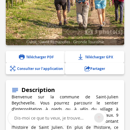
3 photo(s)
Crédit : David Remazeilles - Gironde Tourisme
Télécharger PDF
Télécharger GPX
Consulter sur l'application
Partager
Description
Bienvenue sur la commune de Saint-Julien
Beychevelle. Vous pourrez parcourir le sentier
d’interprétation à pieds ou à vélo du village à
l’estuaire, de l’estuaire à la vigne et aux châteaux. 9
Dis-moi ce que tu veux, je trouve...
bornes jalonnent le parcours en vous racontant
l’histoire de Saint Julien. En plus de l’histoire, ce