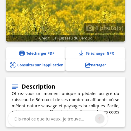
1 photo(s)
Crédit : Le Ruisseau du Béroux
Télécharger PDF
Télécharger GPX
Consulter sur l'application
Partager
Description
Offrez-vous un moment unique à pédaler au gré du
ruisseau Le Béroux et de ses nombreux affluents où se
mêlent nature sauvage et paysages bucoliques. Facile,
cette balade vous offrira tout de même quelques cotes
et descentes ouvertes aux sensations.
Dis-moi ce que tu veux, je trouve...