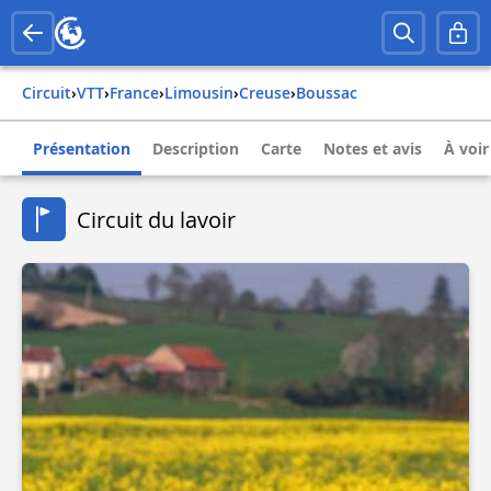
Circuit
›
VTT
›
france
›
limousin
›
creuse
›
boussac
Présentation
Description
Carte
Notes et avis
À voir
Circuit du lavoir