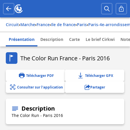
Circuit
›
Marche
›
france
›
ile de france
›
paris
›
paris-4e-arrondisse
Présentation
Description
Carte
Le brief Cirkwi
Note
The Color Run France - Paris 2016
Télécharger PDF
Télécharger GPX
Consulter sur l'application
Partager
Description
The Color Run - Paris 2016