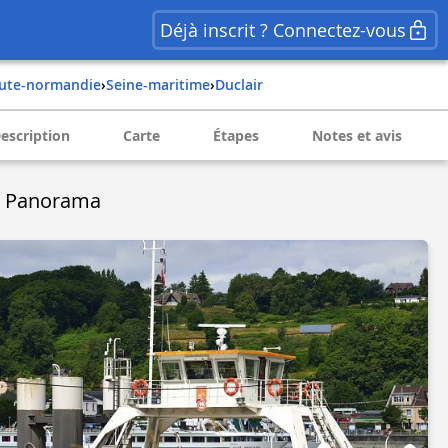
Déjà inscrit ? Connectez-vous
aute-normandie
›
seine-maritime
›
duclair
escription
Carte
Étapes
Notes et avis
u Panorama