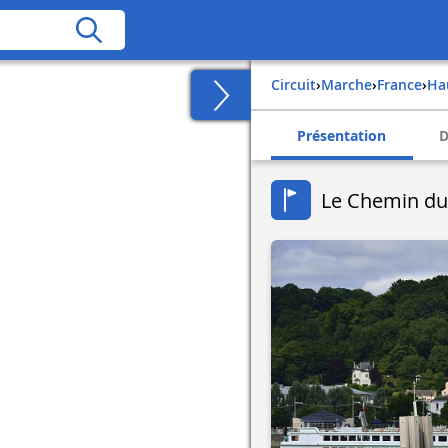
Circuit
›
Marche
›
france
›
h
Présentation
D
Le Chemin d