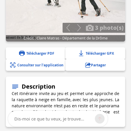
3 photo(s)
Crédit : Claire Matras - Département de la Drôme
Télécharger PDF
Télécharger GPX
Consulter sur l'application
Partager
Description
Cet itinéraire invite au jeu et permet une approche de
la raquette à neige en famille, avec les plus jeunes. La
nature environnante n’est pas en reste et le panorama
sur la vallée de Léoncel et de la Vacherie est
splendide.
Dis-moi ce que tu veux, je trouve...