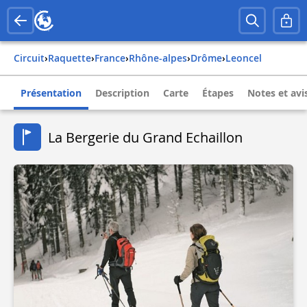
Circuit
›
Raquette
›
france
›
rhône-alpes
›
drôme
›
leoncel
Présentation
Description
Carte
Étapes
Notes et avi
La Bergerie du Grand Echaillon