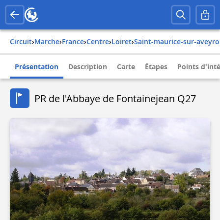
Circuit
›
Marche
›
france
›
centre
›
loiret
›
saint-maurice-sur-aveyr
Présentation
Description
Carte
Étapes
Points d'int
PR de l'Abbaye de Fontainejean Q27