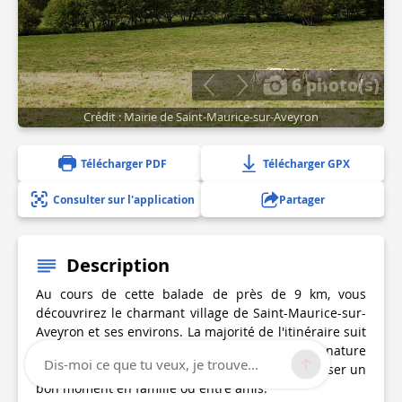
6 photo(s)
Crédit : Mairie de Saint-Maurice-sur-Aveyron
Télécharger PDF
Télécharger GPX
Consulter sur l'application
Partager
Description
Au cours de cette balade de près de 9 km, vous
découvrirez le charmant village de Saint-Maurice-sur-
Aveyron et ses environs. La majorité de l'itinéraire suit
le cours d'eau de l'Aveyron, qui regorge d'une nature
Dis-moi ce que tu veux, je trouve...
luxuriante, offrant ainsi un cadre idéal pour passer un
bon moment en famille ou entre amis.