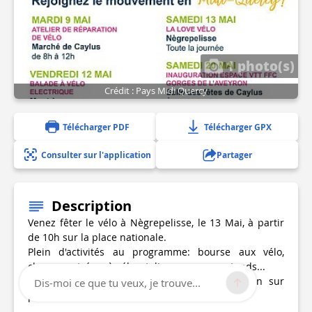
1 photo(s)
Crédit : Pays Midi Quercy
Télécharger PDF
Télécharger GPX
Consulter sur l'application
Partager
Description
Venez fêter le vélo à Nègrepelisse, le 13 Mai, à partir
de 10h sur la place nationale.
Plein d'activités au programme: bourse aux vélo,
chasse au trésor à vélo, atelier marquage, stands...
Ambiance festive et possibilité de restauration sur
Dis-moi ce que tu veux, je trouve...
place