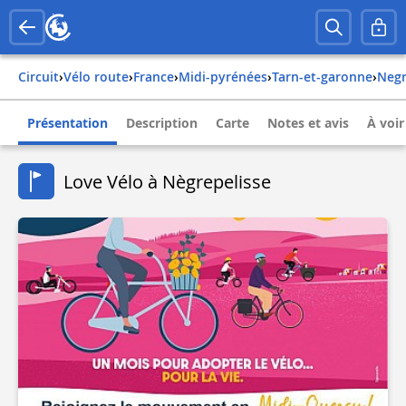
Circuit
›
Vélo route
›
france
›
midi-pyrénées
›
tarn-et-garonne
›
neg
Présentation
Description
Carte
Notes et avis
À voir
Love Vélo à Nègrepelisse