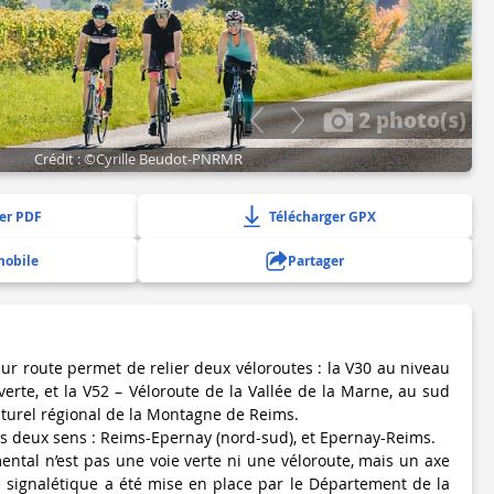
2 photo(s)
Crédit : ©Cyrille Beudot-PNRMR
er PDF
Télécharger GPX
mobile
Partager
 sur route permet de relier deux véloroutes : la V30 au niveau
erte, et la V52 – Véloroute de la Vallée de la Marne, au sud
aturel régional de la Montagne de Reims.
les deux sens : Reims-Epernay (nord-sud), et Epernay-Reims.
ental n’est pas une voie verte ni une véloroute, mais un axe
e signalétique a été mise en place par le Département de la