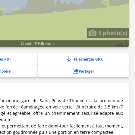
1 photo(s)
Crédit : ©E.Brendle
er PDF
Télécharger GPX
mobile
Partager
l’ancienne gare de Saint‑Pons‑de‑Thomières, la promenade
e ferrée réaménagée en voie verte. L’itinéraire de 3.5 km (7
ragé et agréable, offre un cheminement sécurisé adapté aux
éduite.
m et permettant de faire demi‑tour facilement à tout moment,
ection goudronnée puis une portion en terre compactée.