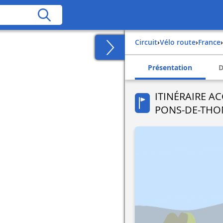
Circuit
›
Vélo route
›
france
›
Présentation
D
ITINÉRAIRE AC
PONS-DE-THO