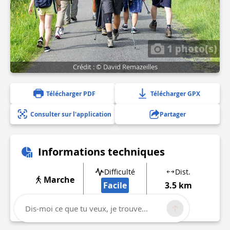
1 photo(s)
Crédit : © David Remazeilles
Télécharger PDF
Télécharger GPX
Consulter sur l'application
Partager
Informations techniques
Difficulté
Dist.
Marche
Facile
3.5 km
Afficher plus d'informations
Dis-moi ce que tu veux, je trouve...