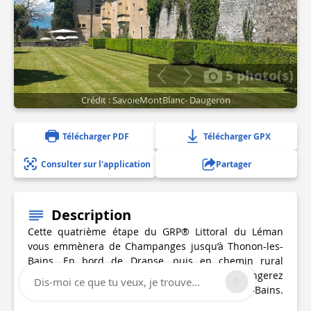
5 photo(s)
Crédit : SavoieMontBlanc- Daugeron
Télécharger PDF
Télécharger GPX
Consulter sur l'application
Partager
Description
Cette quatrième étape du GRP® Littoral du Léman
vous emmènera de Champanges jusqu’à Thonon-les-
Bains. En bord de Dranse, puis en chemin rural
jusqu’au parc de la Chataigneraie, vous longerez
Dis-moi ce que tu veux, je trouve...
ensuite le Léman jusqu’au centre de Thonon-les-Bains.