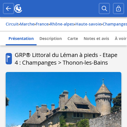
Circuit
›
Marche
›
france
›
rhône-alpes
›
haute-savoie
›
champange
Présentation
Description
Carte
Notes et avis
À voir
GRP® Littoral du Léman à pieds - Etape
4 : Champanges > Thonon-les-Bains