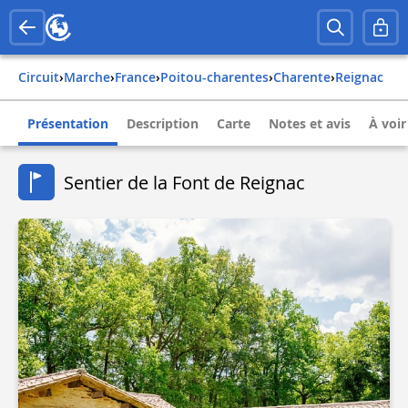
Circuit
›
Marche
›
france
›
poitou-charentes
›
charente
›
reignac
Présentation
Description
Carte
Notes et avis
À voir
Sentier de la Font de Reignac