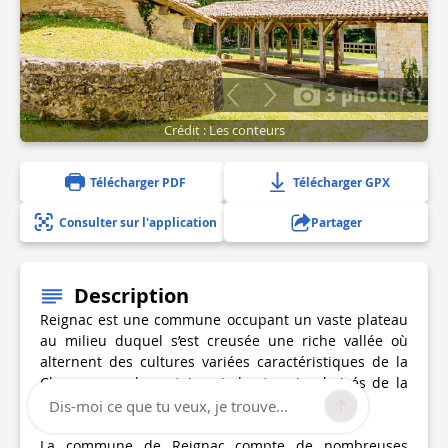
3 photo(s)
Crédit : Les conteurs
Télécharger PDF
Télécharger GPX
Consulter sur l'application
Partager
Description
Reignac est une commune occupant un vaste plateau
au milieu duquel s’est creusée une riche vallée où
alternent des cultures variées caractéristiques de la
Champagne charentaise et des terrains boisés de la
Double.
Dis-moi ce que tu veux, je trouve...
La commune de Reignac compte de nombreuses