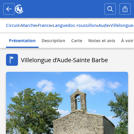
Circuit
›
Marche
›
france
›
languedoc-roussillon
›
aude
›
villelongu
Présentation
Description
Carte
Notes et avis
À voir
Villelongue d’Aude-Sainte Barbe