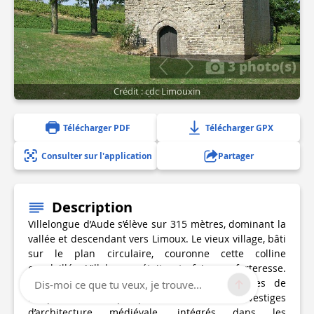
3 photo(s)
Crédit : cdc Limouxin
Télécharger PDF
Télécharger GPX
Consulter sur l'application
Partager
Description
Villelongue d’Aude s’élève sur 315 mètres, dominant la
vallée et descendant vers Limoux. Le vieux village, bâti
sur le plan circulaire, couronne cette colline
ensoleillée. Villelongue était autrefois une forteresse.
Le vieux village conserve encore des traces de
Dis-moi ce que tu veux, je trouve...
remparts et quelques intéressants vestiges
d’architecture médiévale, intégrés dans les