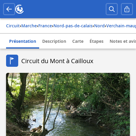
Circuit
›
Marche
›
france
›
nord-pas-de-calais
›
nord
›
verchain-mau
Présentation
Description
Carte
Étapes
Notes et avi
Circuit du Mont à Cailloux