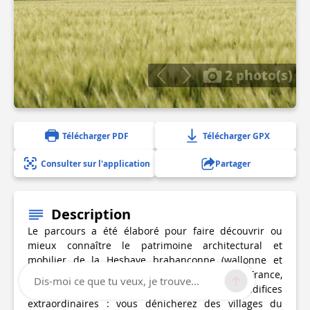
2 photo(s)
Télécharger PDF
Télécharger GPX
Consulter sur l'application
Partager
Description
Le parcours a été élaboré pour faire découvrir ou
mieux connaître le patrimoine architectural et
mobilier de la Hesbaye brabançonne (wallonne et
flamande). Il n'est pas nécessaire de courir en France,
Dis-moi ce que tu veux, je trouve...
en Italie ou en Espagne pour découvrir des édifices
extraordinaires : vous dénicherez des villages du