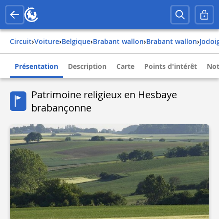
Circuit
›
Voiture
›
belgique
›
brabant wallon
›
brabant wallon
›
jodoi
Présentation
Description
Carte
Points d'intérêt
Not
Patrimoine religieux en Hesbaye
brabançonne