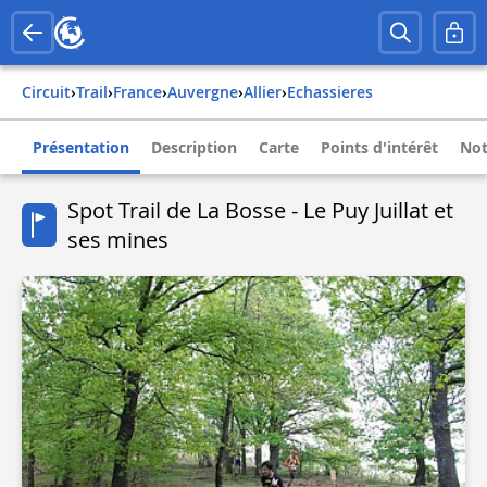
Circuit
›
Trail
›
france
›
auvergne
›
allier
›
echassieres
Présentation
Description
Carte
Points d'intérêt
Not
Spot Trail de La Bosse - Le Puy Juillat et
ses mines