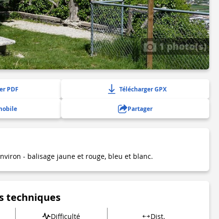
1 photo(s)
er PDF
Télécharger GPX
mobile
Partager
nviron - balisage jaune et rouge, bleu et blanc.
s techniques
Difficulté
Dist.