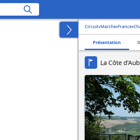
Circuit
›
Marche
›
france
›
c
Présentation
D
La Côte d'Au