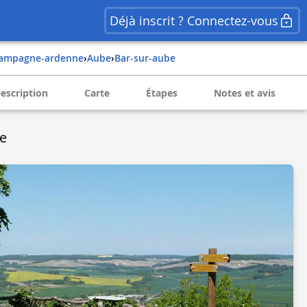
Déjà inscrit ? Connectez-vous
hampagne-ardenne
›
aube
›
bar-sur-aube
escription
Carte
Étapes
Notes et avis
be