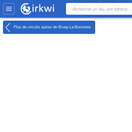
Plus de circuits autour de
Bruay-La-Buissiere