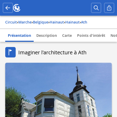
Circuit
›
Marche
›
belgique
›
hainaut
›
hainaut
›
ath
Présentation
Description
Carte
Points d'intérêt
Not
Imaginer l'architecture à Ath