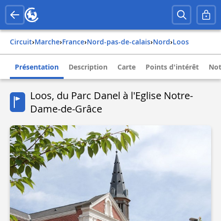
Circuit
›
Marche
›
france
›
nord-pas-de-calais
›
nord
›
loos
Présentation
Description
Carte
Points d'intérêt
Not
Loos, du Parc Danel à l'Eglise Notre-
Dame-de-Grâce