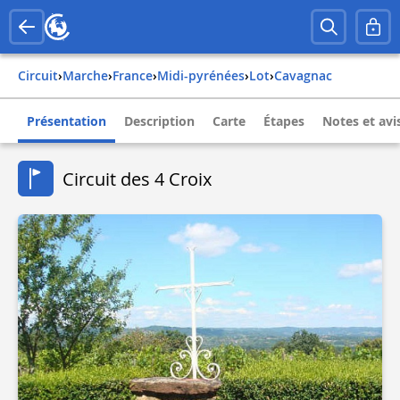
Circuit
›
Marche
›
france
›
midi-pyrénées
›
lot
›
cavagnac
Présentation
Description
Carte
Étapes
Notes et avi
Circuit des 4 Croix