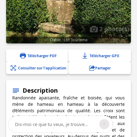
2 photo(s)
Crédit : Lot Tourisme
Télécharger PDF
Télécharger GPX
Consulter sur l'application
Partager
Description
Randonnée apaisante, fraîche et boisée, qui vous
mène de hameau en hameau à la découverte
d’éléments patrimoniaux de qualité. Les croix sont
indissociables du cadre de vie rurale et reflètent les
traditions populaires. Sur les chemins et aux
Dis-moi ce que tu veux, je trouve...
carrefours, elles jouent le rôle de guide et de
protection des voyageurs. Au-dessus des puits et des