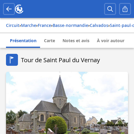
Circuit
›
Marche
›
france
›
basse-normandie
›
calvados
›
saint-paul
Présentation
Carte
Notes et avis
À voir autour
Tour de Saint Paul du Vernay