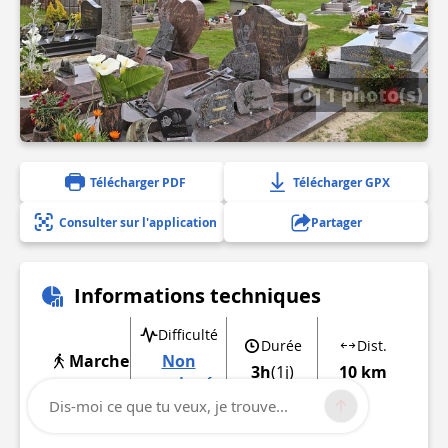
1 photo(s)
Télécharger PDF
Télécharger GPX
Consulter sur l'application
Partager
Informations techniques
Difficulté
Durée
Dist.
Marche
Non
3h
(1j)
10 km
renseignée
Dis-moi ce que tu veux, je trouve...
Afficher plus d'informations