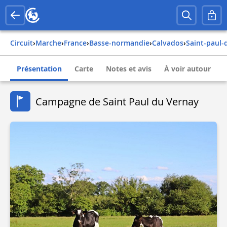
Circuit
›
Marche
›
france
›
basse-normandie
›
calvados
›
saint-paul
Présentation
Carte
Notes et avis
À voir autour
Campagne de Saint Paul du Vernay