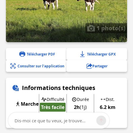
1 photo(s)
Télécharger PDF
Télécharger GPX
Consulter sur l'application
Partager
Informations techniques
Difficulté
Durée
Dist.
Marche
Très facile
2h
(1j)
6.2 km
Afficher plus d'informations
Dis-moi ce que tu veux, je trouve...