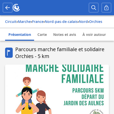
Circuit
›
Marche
›
france
›
nord-pas-de-calais
›
nord
›
orchies
Présentation
Carte
Notes et avis
À voir autour
Parcours marche familiale et solidaire
Orchies - 5 km