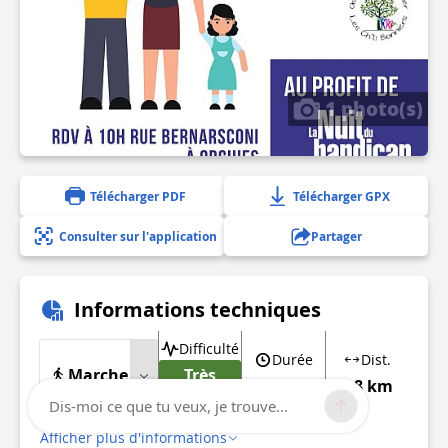
1 photo(s)
Télécharger PDF
Télécharger GPX
Consulter sur l'application
Partager
Informations techniques
Difficulté
Durée
Dist.
Marche
Très
55mn
(1j)
5.8 km
facile
Dis-moi ce que tu veux, je trouve...
Afficher plus d'informations