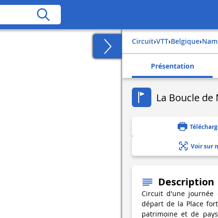
Circuit
›
VTT
›
belgique
›
nam
Présentation
La Boucle de
Télécharg
Voir sur 
Description
Circuit d'une journé
départ de la Place fo
patrimoine et de pays