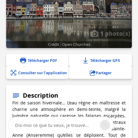
1 photo(s)
Crédit : Open Churches
Télécharger PDF
Télécharger GPX
Consulter sur l'application
Partager
Description
Fin de saison hivernale… L’eau règne en maîtresse et
charrie une atmosphère en demi-teinte, malgré la
lumière naturelle qui caresse les falaises escarpées.
Les couleurs et la chaleur ? C’est à travers les vitraux
Dis-moi ce que tu veux, je trouve...
de la collégiale Notre-Dame ou ceux de l’église Sainte-
Anne (Anseremme) qu’elles se déploient. Tout de