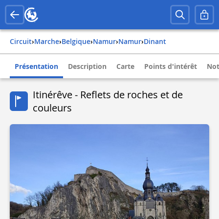
Circuit
›
Marche
›
belgique
›
namur
›
namur
›
dinant
Présentation
Description
Carte
Points d'intérêt
Not
Itinérêve - Reflets de roches et de
couleurs