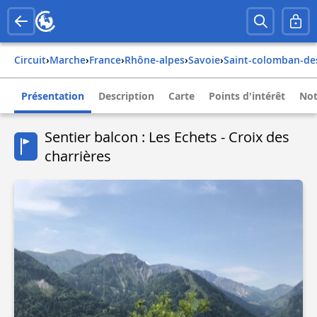
Circuit
›
Marche
›
france
›
rhône-alpes
›
savoie
›
saint-colomban-des
Présentation
Description
Carte
Points d'intérêt
Not
Sentier balcon : Les Echets - Croix des
charrières