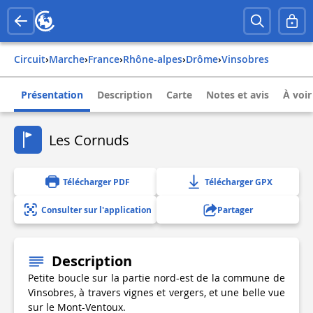
Circuit
›
Marche
›
france
›
rhône-alpes
›
drôme
›
vinsobres
Présentation
Description
Carte
Notes et avis
À voir
Les Cornuds
Télécharger PDF
Télécharger GPX
Consulter sur l'application
Partager
Description
Petite boucle sur la partie nord-est de la commune de
Vinsobres, à travers vignes et vergers, et une belle vue
sur le Mont-Ventoux.