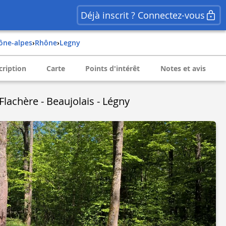
Déjà inscrit ? Connectez-vous
hône-alpes
›
rhône
›
legny
cription
Carte
Points d'intérêt
Notes et avis
 Flachère - Beaujolais - Légny