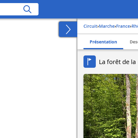
Circuit
›
Marche
›
france
›
r
Présentation
Des
La forêt de la