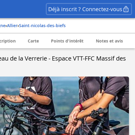
Déjà inscrit ? Connectez-vous
gne
›
allier
›
saint-nicolas-des-biefs
cription
Carte
Points d'intérêt
Notes et avis
eau de la Verrerie - Espace VTT-FFC Massif des