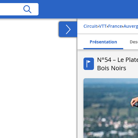
Circuit
›
VTT
›
france
›
auver
Présentation
Des
N°54 – Le Plat
Bois Noirs