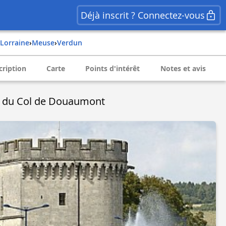
Déjà inscrit ? Connectez-vous
lorraine
›
meuse
›
verdun
cription
Carte
Points d'intérêt
Notes et avis
e du Col de Douaumont