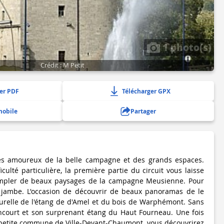
1 photo(s)
Crédit : M Petit
er PDF
Télécharger GPX
mobile
Partager
 les amoureux de la belle campagne et des grands espaces.
culté particulière, la première partie du circuit vous laisse
empler de beaux paysages de la campagne Meusienne. Pour
jambe. L'occasion de découvrir de beaux panoramas de le
urelle de l'étang de d'Amel et du bois de Warphémont. Sans
incourt et son surprenant étang du Haut Fourneau. Une fois
 petite commune de Ville-Devant-Chaumont, vous découvrirez