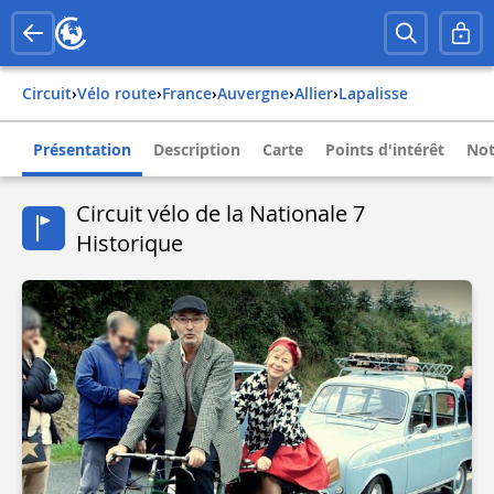
Circuit
›
Vélo route
›
france
›
auvergne
›
allier
›
lapalisse
Présentation
Description
Carte
Points d'intérêt
Not
Circuit vélo de la Nationale 7
Historique