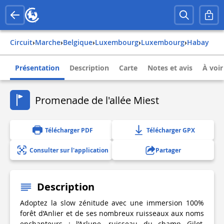
Circuit
›
Marche
›
belgique
›
luxembourg
›
luxembourg
›
habay
Présentation
Description
Carte
Notes et avis
À voir
Promenade de l'allée Miest
Télécharger PDF
Télécharger GPX
Consulter sur l'application
Partager
Description
Adoptez la slow zénitude avec une immersion 100%
forêt d’Anlier et de ses nombreux ruisseaux aux noms
enchanteurs : l’Arlune, ruisseau du champ Gilot,