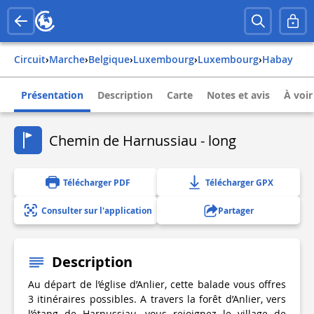
Circuit
›
Marche
›
belgique
›
luxembourg
›
luxembourg
›
habay
Présentation
Description
Carte
Notes et avis
À voir
Chemin de Harnussiau - long
Télécharger PDF
Télécharger GPX
Consulter sur l'application
Partager
Description
Au départ de l’église d’Anlier, cette balade vous offres
3 itinéraires possibles. A travers la forêt d’Anlier, vers
l’étang de Harnussiau, vous rejoignez le village de