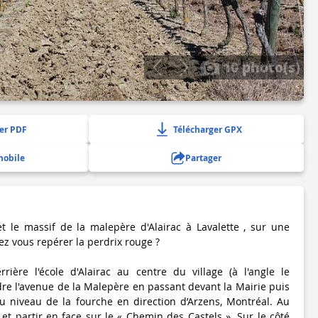
10 photo(s)
er PDF
Télécharger GPX
mobile
Partager
et le massif de la malepère d'Alairac à Lavalette , sur une
rez vous repérer la perdrix rouge ?
rière l'école d'Alairac au centre du village (à l'angle le
'avenue de la Malepère en passant devant la Mairie puis
u niveau de la fourche en direction d’Arzens, Montréal. Au
 et partir en face sur le « Chemin des Castels ». Sur le côté