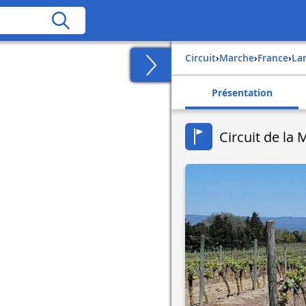
Circuit
›
Marche
›
france
›
l
Présentation
Circuit de la