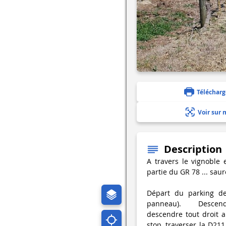
Télécharg
Voir sur 
Description
A travers le vignoble 
partie du GR 78 ... sau
Départ du parking der
panneau). Descendre l
descendre tout droit a
stop, traverser la D211