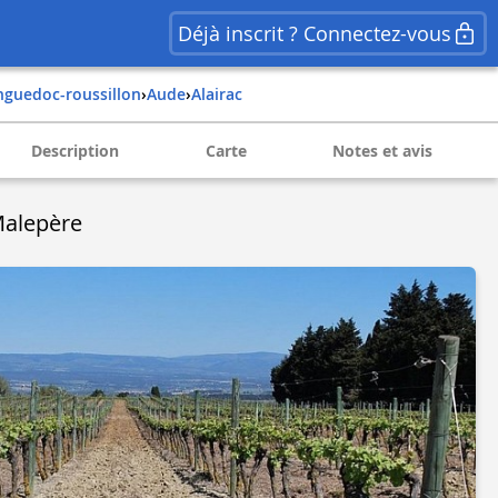
Déjà inscrit ? Connectez-vous
anguedoc-roussillon
›
aude
›
alairac
Description
Carte
Notes et avis
 Malepère