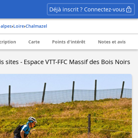
Déjà inscrit ? Connectez-vous
-alpes
›
loire
›
chalmazel
cription
Carte
Points d'intérêt
Notes et avis
is sites - Espace VTT-FFC Massif des Bois Noirs