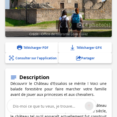
4 photo(s)
Crédit : Office de tourisme Loire Forez
Télécharger PDF
Télécharger GPX
Consulter sur l'application
Partager
Description
Découvrir le Château d'Essalois se mérite ! Voici une
balade forestière pour faire marcher votre famille
avant de jouer aux princesses et aux chevaliers.
Dominant le plan d'eau et l'île de Grangent, le château
Dis-moi ce que tu veux, je trouve...
d'Essalois à fière allure ! Cité à partir du XIVème siècle,
le château tel qu'il apparaît actuellement fut construit