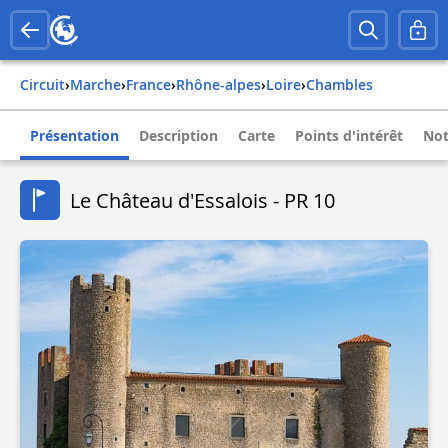
Circuit
›
Marche
›
france
›
rhône-alpes
›
loire
›
chambles
Présentation
Description
Carte
Points d'intérêt
Not
Le Château d'Essalois - PR 10