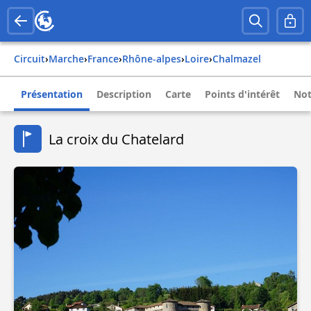
Circuit
›
Marche
›
france
›
rhône-alpes
›
loire
›
chalmazel
Présentation
Description
Carte
Points d'intérêt
Not
La croix du Chatelard