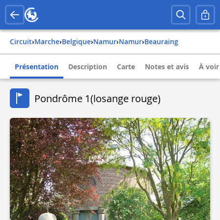
Circuit
›
Marche
›
belgique
›
namur
›
namur
›
beauraing
Présentation
Description
Carte
Notes et avis
À voir
Pondrôme 1(losange rouge)