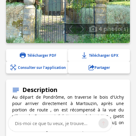
4 photo(s)
Télécharger PDF
Télécharger GPX
Consulter sur l'application
Partager
Description
Au départ de Pondrôme, on traverse le bois d'Uchy
pour arriver directement à Martouzin, après une
portion de route , on est récompensé à la vue du
village de Revogne (n'hésitez pas à le visiter , (petit
détour de 10min et halte possible le long de l'eau); on
Dis-moi ce que tu veux, je trouve...
retourne au village à travers champs