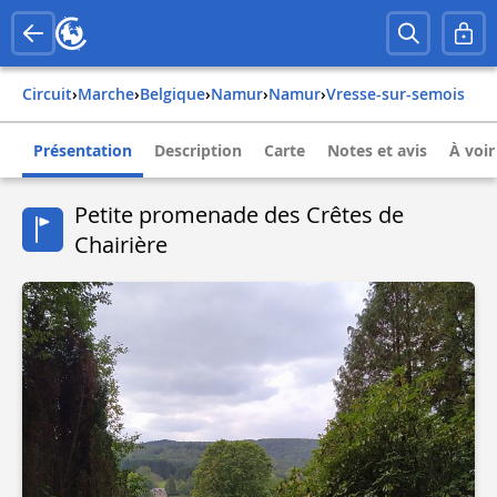
Circuit
›
Marche
›
belgique
›
namur
›
namur
›
vresse-sur-semois
Présentation
Description
Carte
Notes et avis
À voir
Petite promenade des Crêtes de
Chairière