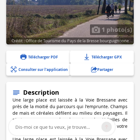
1 photo(s)
Crédit : Office de Tourisme du Pays de la Bresse bourguignonne
Télécharger PDF
Télécharger GPX
Consulter sur l'application
Partager
Description
Une large place est laissée à la Voie Bressane avec
près de la moitié du parcours qui l'emprunte. Champs
de maïs et céréales défilent au milieu des paysages. Il
n'est pas rare non plus de croiser des Volailles de
Bresse profitant des parcours herbeux sur votre
Dis-moi ce que tu veux, je trouve...
chemin.
Une large place est laissée à la Voie Bressane avec