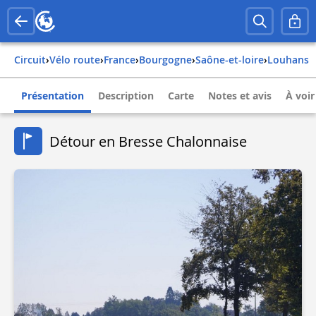
Circuit
›
Vélo route
›
france
›
bourgogne
›
saône-et-loire
›
louhans
Présentation
Description
Carte
Notes et avis
À voir
Détour en Bresse Chalonnaise