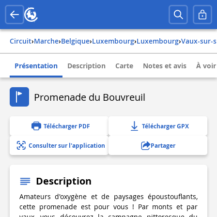
Circuit
›
Marche
›
belgique
›
luxembourg
›
luxembourg
›
vaux-sur-
Présentation
Description
Carte
Notes et avis
À voir
Promenade du Bouvreuil
Télécharger PDF
Télécharger GPX
Consulter sur l'application
Partager
Description
Amateurs d'oxygène et de paysages époustouflants,
cette promenade est pour vous ! Par monts et par
vaux, vous découvrez la campagne pittoresque du