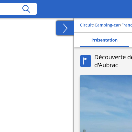
Circuit
›
Camping-car
›
fran
Présentation
Découverte de 
d'Aubrac