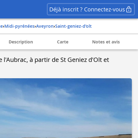
Déjà inscrit ? Connectez-vous
ce
›
midi-pyrénées
›
aveyron
›
saint-geniez-d'olt
Description
Carte
Notes et avis
l'Aubrac, à partir de St Geniez d'Olt et