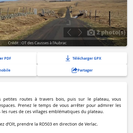
2 photo(s)
Crédit : OT des Causses à l'Aubrac
er PDF
Télécharger GPX
mobile
Partager
petites routes à travers bois, puis sur le plateau, vous
espaces. Prenez le temps de vous arrêter pour admirer les
s les rues de ces villages emblématiques du plateau.
ez d’Olt, prendre la RD503 en direction de Verlac.