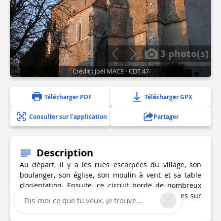
3 photo(s)
Crédit : Joël MACE - CDT 47
Télécharger PDF
Télécharger GPX
Consulter sur l'application
Partager
Description
Au départ, il y a les rues escarpées du village, son
boulanger, son église, son moulin à vent et sa table
d'orientation. Ensuite, ce circuit borde de nombreux
vergers de pruniers d'Ente et offre de belles vues sur
Dis-moi ce que tu veux, je trouve...
le site du départ et la vallée du Lot.