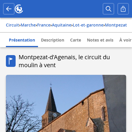
Circuit
›
Marche
›
france
›
aquitaine
›
lot-et-garonne
›
montpezat
Présentation
Description
Carte
Notes et avis
À voir
Montpezat-d'Agenais, le circuit du
moulin à vent