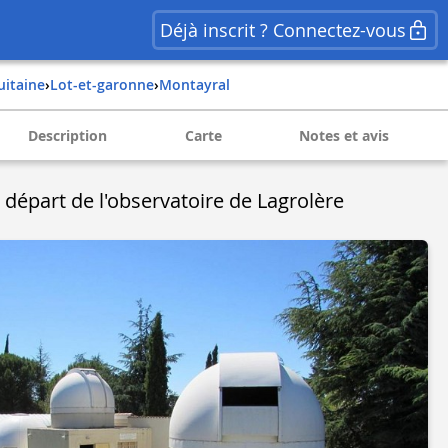
Déjà inscrit ? Connectez-vous
quitaine
›
lot-et-garonne
›
montayral
Description
Carte
Notes et avis
 départ de l'observatoire de Lagrolère