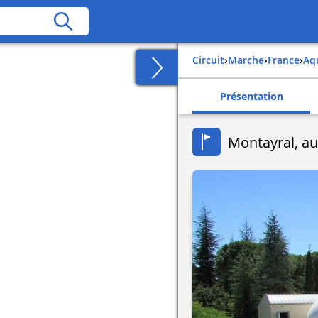
Circuit
›
Marche
›
france
›
a
Présentation
Montayral, au