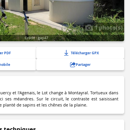
1 photo(s)
Crédit : gap47
er PDF
Télécharger GPX
mobile
Partager
Quercy et l'Agenais, le Lot change à Montayral. Tortueux dans
 ici ses méandres. Sur le circuit, le contraste est saisissant
e planté de sapins et les chênes de la plaine.
s techniques