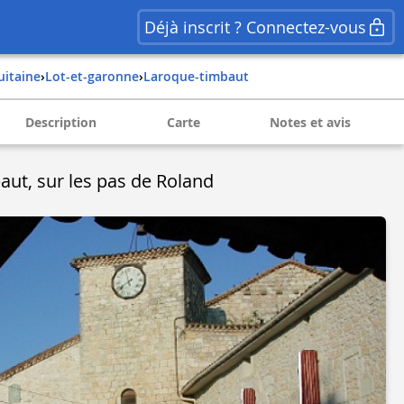
Déjà inscrit ? Connectez-vous
quitaine
›
lot-et-garonne
›
laroque-timbaut
Description
Carte
Notes et avis
ut, sur les pas de Roland