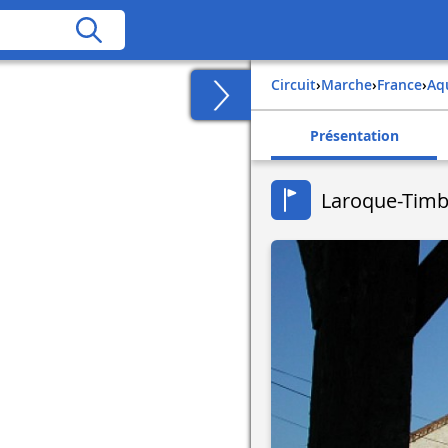
Circuit
›
Marche
›
france
›
a
Présentation
Laroque-Timba