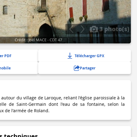
3 photo(s)
Crédit : Joël MACE - CDT 47
er PDF
Télécharger GPX
mobile
Partager
e autour du village de Laroque, reliant l'église paroissiale à la
celle de Saint-Germain dont l'eau de sa fontaine, selon la
ux de l'armée de Roland.
s techniques