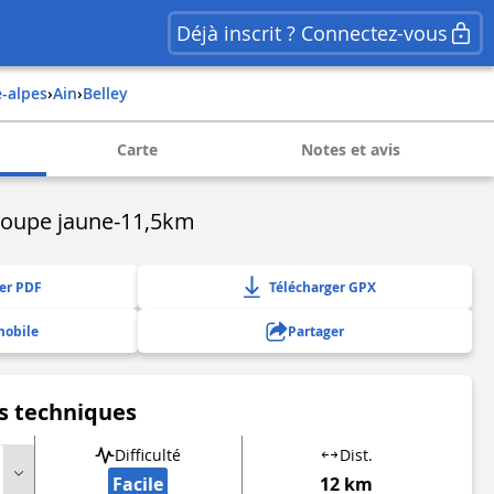
Déjà inscrit ? Connectez-vous
e-alpes
›
ain
›
belley
Carte
Notes et avis
roupe jaune-11,5km
er PDF
Télécharger GPX
mobile
Partager
s techniques
Difficulté
Dist.
Facile
12 km