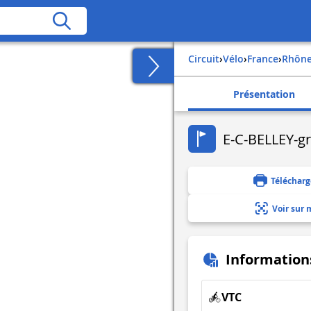
Circuit
›
Vélo
›
france
›
rhôn
Présentation
E-C-BELLEY-g
Télécharg
Voir sur 
Information
VTC