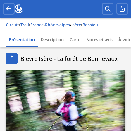
Circuit
›
Trail
›
france
›
rhône-alpes
›
isère
›
bossieu
Présentation
Description
Carte
Notes et avis
À voir
Bièvre Isère - La forêt de Bonnevaux