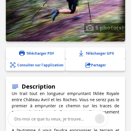
1 photo(s)
Télécharger PDF
Télécharger GPX
Consulter sur l'application
Partager
Description
Un trail tout en longueur empruntant l’Allée Royale
entre Château Avril et les Roches. Vous ne serez pas le
premier à emprunter ce chemin sur les traces de
moines de L’abbaye de Bonnevaux malheureusement
disparue.
Dis-moi ce que tu veux, je trouve...
A l’automne il vous faudra apprivoiser le terrain et