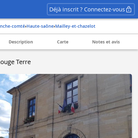
Déjà inscrit ? Connectez-vous
ranche-comté
›
haute-saône
›
mailley-et-chazelot
Description
Carte
Notes et avis
Rouge Terre