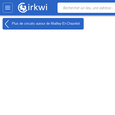
Plus de circuits autour de
Mailley-Et-Chazelot