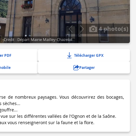
4 photo(s)
Crédit : Départ Mairie Mailley-Chazelot
er PDF
Télécharger GPX
mobile
Partager
rse de nombreux paysages. Vous découvrirez des bocages,
s sèches...
ouffre...
 vue sur les différentes vallées de l'Ognon et de la Saône.
aux vous renseigneront sur la faune et la flore.