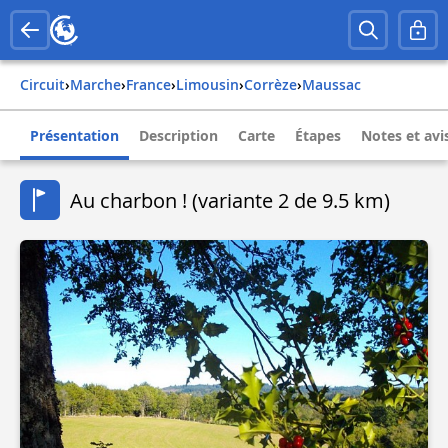
Circuit
›
Marche
›
france
›
limousin
›
corrèze
›
maussac
Présentation
Description
Carte
Étapes
Notes et avi
Au charbon ! (variante 2 de 9.5 km)