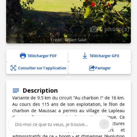
9 photo(s)
Crédit : Gilbert Salat
Télécharger PDF
Télécharger GPX
Consulter sur l'application
Partager
Description
Variante de 9.5 km du circuit "Au charbon !" de 16 km.
Au cours des 115 ans de son exploitation, le filon de
charbon de Maussac a permis au village de Lapleau
de connaître une expansion économique unique. Ce
sentier vous permet de comparer les architectures
Dis-moi ce que tu veux, je trouve...
traditionnelles aux équipements miniers et
administratifs de ce « boom » et d’imaginer l’évolution